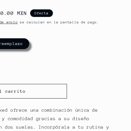
o
80.00 MXN
Oferta
de envío
se calculan en la pantalla de pago.
a
Caja de reemplazo
l carrito
ked ofrece una combinación única de
 y comodidad gracias a su diseño
n dos suelas. Incorpórala a tu rutina y