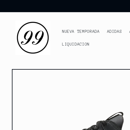
Ir
directamente
al contenido
NUEVA TEMPORADA
ADIDAS
LIQUIDACION
Ir
directamente
a la
información
del producto