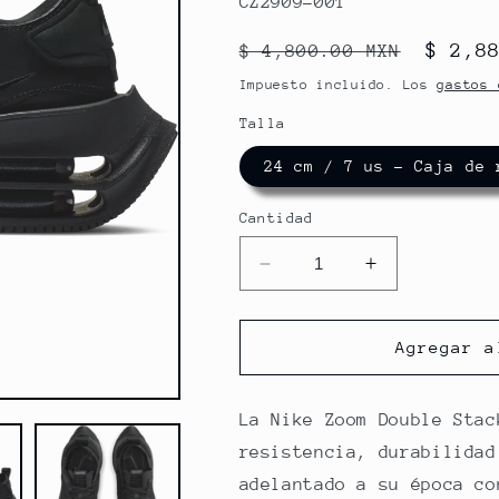
CZ2909-001
Precio
Preci
$ 2,8
$ 4,800.00 MXN
habitual
de
Impuesto incluido. Los
gastos 
ofert
Talla
24 cm / 7 us - 
Cantidad
Reducir
Aumentar
cantidad
cantidad
para
para
W
W
Agregar a
NIKE
NIKE
ZOOM
ZOOM
DOUBLE
DOUBLE
La Nike Zoom Double Stac
STACKED
STACKED
resistencia, durabilidad
adelantado a su época co