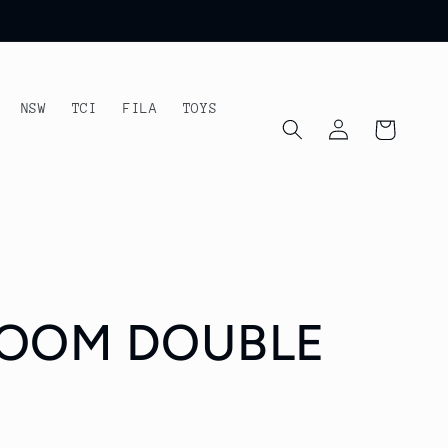
NSW
TCI
FILA
TOYS
Iniciar
Carrito
sesión
ZOOM DOUBLE