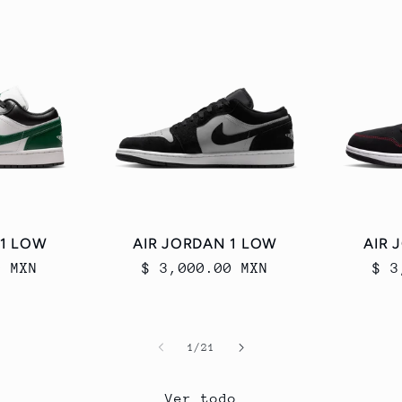
 1 LOW
AIR JORDAN 1 LOW
AIR 
0 MXN
Precio
$ 3,000.00 MXN
Pre
$ 3
habitual
hab
de
1
/
21
Ver todo