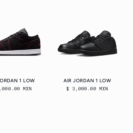
JORDAN 1 LOW
AIR JORDAN 1 LOW
cio
,000.00 MXN
Precio
$ 3,000.00 MXN
itual
habitual