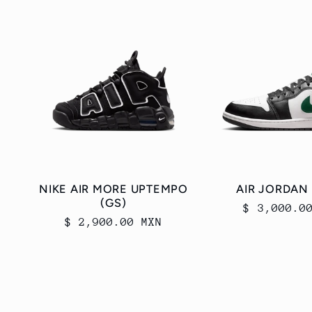
NIKE AIR MORE UPTEMPO
AIR JORDAN
(GS)
Precio
$ 3,000.0
Precio
$ 2,900.00 MXN
habitual
habitual