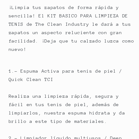
PARA
PARA
LIMPIEZA
LIMPIEZA
¡Limpia tus zapatos de forma rápida y
DE
DE
sencilla! El KIT BASICO PARA LIMPIEZA DE
TENIS
TENIS
TENIS de The Clean Industry le dará a tus
zapatos un aspecto reluciente con gran
facilidad. ¡Deja que tu calzado luzca como
nuevo!
1.- Espuma Activa para tenis de piel /
Quick Clean TCI
Realiza una limpieza rápida, segura y
fácil en tus tenis de piel, además de
limpiarlos, nuestra espuma hidrata y da
brillo a este tipo de materiales.
2.- Limpiador líquido multiusos / Deep