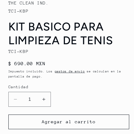
THE CLEAN IND.
TCI-KBP
KIT BASICO PARA
LIMPIEZA DE TENIS
TCI-KBP
Precio
$ 690.00 MXN
habitual
Impuesto incluido. Los
gastos de envío
se calculan en la
pantalla de pago.
Cantidad
Reducir
Aumentar
cantidad
cantidad
para
para
KIT
KIT
Agregar al carrito
BASICO
BASICO