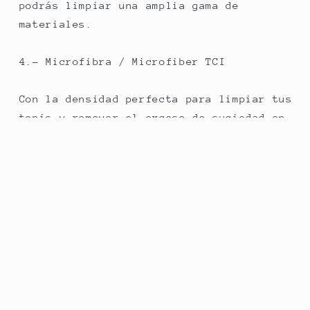
podrás limpiar una amplia gama de
materiales.
4.- Microfibra / Microfiber TCI
Con la densidad perfecta para limpiar tus
tenis y remover el exceso de suciedad en
el proceso de la limpieza completa de tus
tenis favoritos.
Share