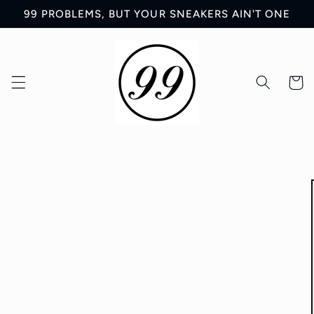
Ir
99 PROBLEMS, BUT YOUR SNEAKERS AIN'T ONE
directamente
al contenido
Carrit
Ir
directamente
a la
información
del producto