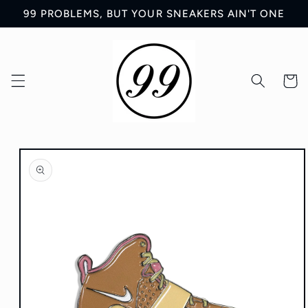
Ir
99 PROBLEMS, BUT YOUR SNEAKERS AIN'T ONE
directamente
al contenido
Carrit
Ir
directamente
a la
información
del producto