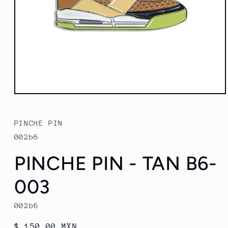
Abrir
elemento
multimedia
1
PINCHE PIN
en
una
002b6
ventana
modal
PINCHE PIN - TAN B6-
003
002b6
Precio
$ 150.00 MXN