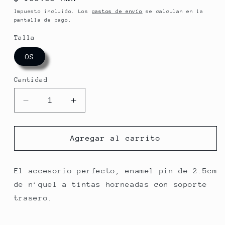
habitual
Impuesto incluido. Los
gastos de envío
se calculan en la
pantalla de pago.
Talla
OS
Cantidad
Reducir
Aumentar
cantidad
cantidad
para
para
PINCHE
PINCHE
Agregar al carrito
PIN
PIN
-
-
TAN
TAN
El accesorio perfecto, enamel pin de 2.5cm
B6-
B6-
de n’quel a tintas horneadas con soporte
003
003
trasero.