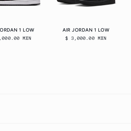
JORDAN 1 LOW
AIR JORDAN 1 LOW
cio
,000.00 MXN
Precio
$ 3,000.00 MXN
itual
habitual