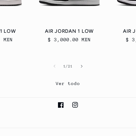
 1 LOW
AIR JORDAN 1 LOW
AIR 
0 MXN
Precio
$ 3,000.00 MXN
Pre
$ 3
habitual
hab
de
1
/
21
Ver todo
Facebook
Instagram