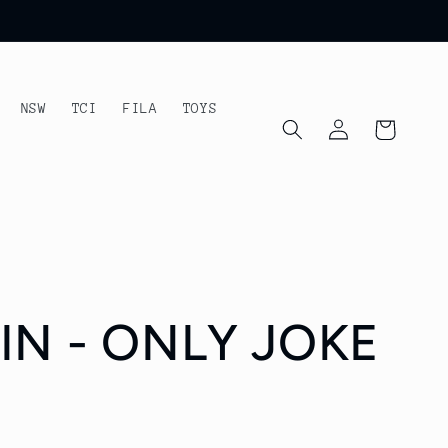
NSW
TCI
FILA
TOYS
Iniciar
Carrito
sesión
IN - ONLY JOKE