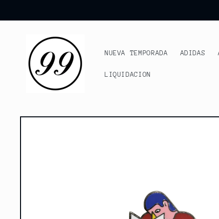
Ir
directamente
al contenido
NUEVA TEMPORADA
ADIDAS
LIQUIDACION
Ir
directamente
a la
información
del producto