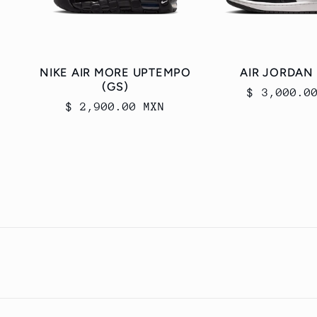
NIKE AIR MORE UPTEMPO
AIR JORDAN
(GS)
Precio
$ 3,000.0
Precio
$ 2,900.00 MXN
habitual
habitual