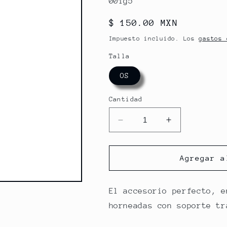
001g5
Precio
$ 150.00 MXN
habitual
Impuesto incluido. Los
gastos 
Talla
OS
Cantidad
Reducir
Aumentar
cantidad
cantidad
para
para
PINCHE
PINCHE
Agregar a
PIN
PIN
-
-
ONLY
ONLY
El accesorio perfecto, e
JOKE
JOKE
horneadas con soporte tr
READING
READING