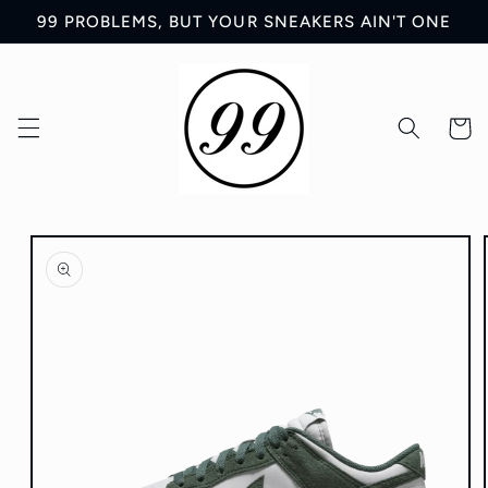
Ir
99 PROBLEMS, BUT YOUR SNEAKERS AIN'T ONE
directamente
al contenido
Carrit
Ir
directamente
a la
información
del producto