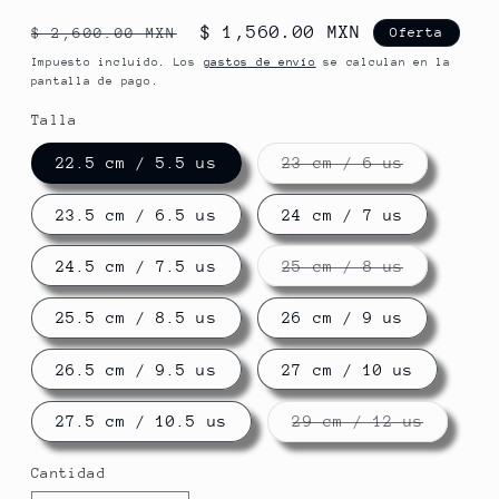
Precio
Precio
$ 1,560.00 MXN
$ 2,600.00 MXN
Oferta
habitual
de
Impuesto incluido. Los
gastos de envío
se calculan en la
pantalla de pago.
oferta
Talla
Variante
22.5 cm / 5.5 us
23 cm / 6 us
agotada
o
no
23.5 cm / 6.5 us
24 cm / 7 us
disponibl
Variante
24.5 cm / 7.5 us
25 cm / 8 us
agotada
o
no
25.5 cm / 8.5 us
26 cm / 9 us
disponibl
26.5 cm / 9.5 us
27 cm / 10 us
Variant
27.5 cm / 10.5 us
29 cm / 12 us
agotada
o
no
Cantidad
disponi