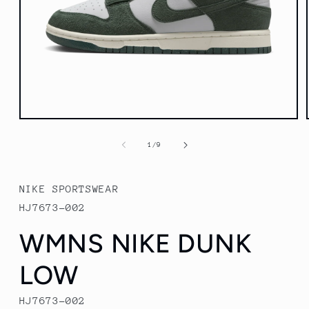
Abrir
elemento
multimedia
de
1
/
9
1
en
una
ventana
NIKE SPORTSWEAR
modal
HJ7673-002
WMNS NIKE DUNK
LOW
HJ7673-002