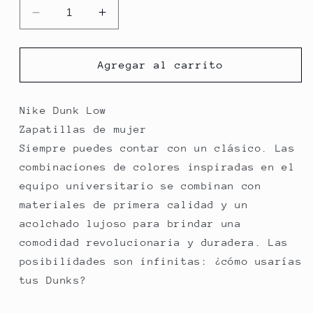
Reducir
Aumentar
cantidad
cantidad
para
para
WMNS
WMNS
Agregar al carrito
NIKE
NIKE
DUNK
DUNK
LOW
LOW
Nike Dunk Low
Zapatillas de mujer
Siempre puedes contar con un clásico. Las
combinaciones de colores inspiradas en el
equipo universitario se combinan con
materiales de primera calidad y un
acolchado lujoso para brindar una
comodidad revolucionaria y duradera. Las
posibilidades son infinitas: ¿cómo usarías
tus Dunks?