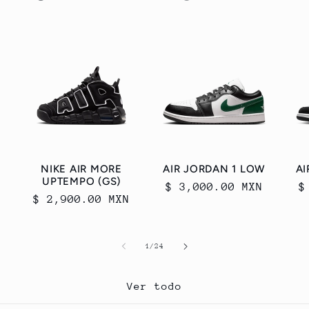
NIKE AIR MORE
AIR JORDAN 1 LOW
AI
UPTEMPO (GS)
Precio
$ 3,000.00 MXN
P
$
Precio
$ 2,900.00 MXN
habitual
h
habitual
de
1
/
24
Ver todo