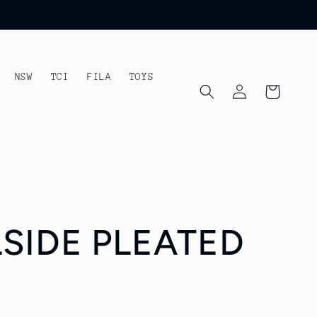
NSW
TCI
FILA
TOYS
Iniciar
Carrito
sesión
SIDE PLEATED