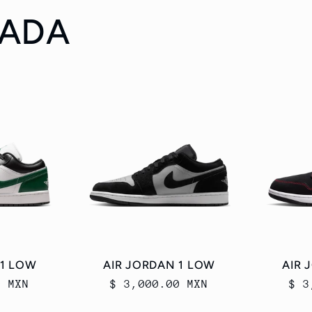
RADA
 1 LOW
AIR JORDAN 1 LOW
AIR 
0 MXN
Precio
$ 3,000.00 MXN
Pre
$ 3
habitual
hab