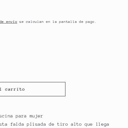
de envío
se calculan en la pantalla de pago.
te
a
ible
l carrito
scina para mujer
sta falda plisada de tiro alto que llega