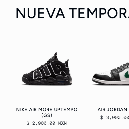
NUEVA TEMPO
NIKE AIR MORE UPTEMPO
AIR JORDAN
(GS)
Precio
$ 3,000.0
Precio
$ 2,900.00 MXN
habitual