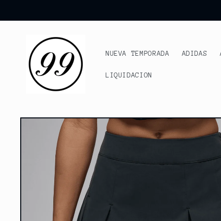
Ir
directamente
al contenido
NUEVA TEMPORADA
ADIDAS
LIQUIDACION
Ir
directamente
a la
información
del producto