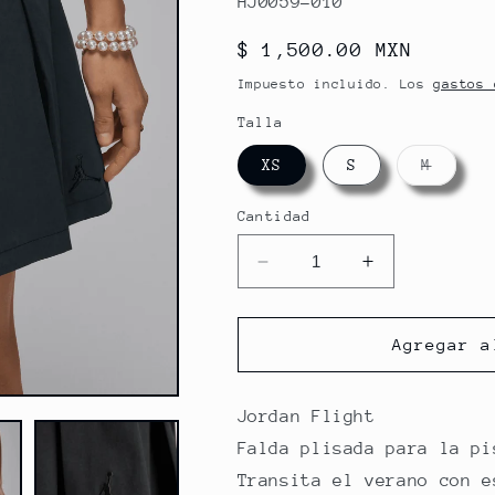
HJ0059-010
Precio
$ 1,500.00 MXN
habitual
Impuesto incluido. Los
gastos 
Talla
Varian
XS
S
M
agotad
o
no
Cantidad
dispon
Reducir
Aumentar
cantidad
cantidad
para
para
W
W
Agregar a
J
J
POOLSIDE
POOLSIDE
PLEATED
PLEATED
Jordan Flight
SKIRT
SKIRT
Falda plisada para la pi
Transita el verano con e