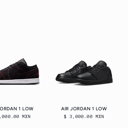
JORDAN 1 LOW
AIR JORDAN 1 LOW
cio
,000.00 MXN
Precio
$ 3,000.00 MXN
itual
habitual