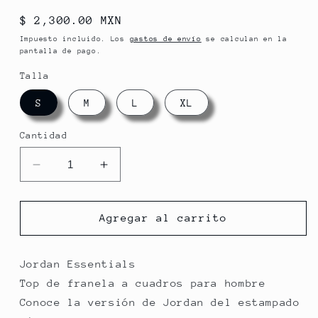
Precio
$ 2,300.00 MXN
habitual
Impuesto incluido. Los
gastos de envío
se calculan en la
pantalla de pago.
Talla
S
M
L
XL
Cantidad
Reducir
Aumentar
cantidad
cantidad
para
para
M
M
Agregar al carrito
J
J
ESS
ESS
PLAID
PLAID
Jordan Essentials
FLANNEL
FLANNEL
Top de franela a cuadros para hombre
TOP
TOP
Conoce la versión de Jordan del estampado