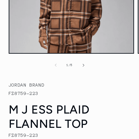
Abrir
elemento
multimedia
de
1
/
5
1
en
una
ventana
JORDAN BRAND
modal
FZ8759-223
M J ESS PLAID
FLANNEL TOP
FZ8759-223