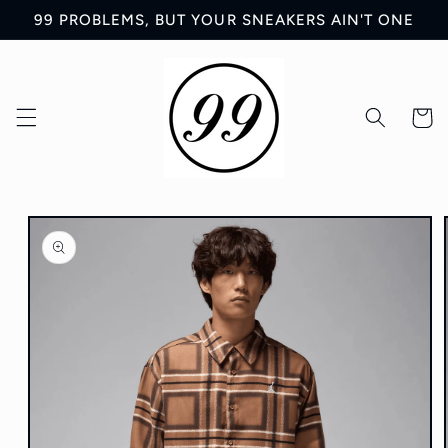
Ir
99 PROBLEMS, BUT YOUR SNEAKERS AIN'T ONE
directamente
al contenido
Carrit
Ir
directamente
a la
información
del producto