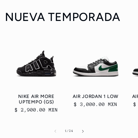
NUEVA TEMPORADA
NIKE AIR MORE
AIR JORDAN 1 LOW
AI
UPTEMPO (GS)
Precio
$ 3,000.00 MXN
P
$
Precio
$ 2,900.00 MXN
habitual
h
habitual
de
1
/
24