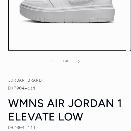
Abrir
elemento
multimedia
de
1
/
8
1
en
una
ventana
JORDAN BRAND
modal
DH7004-111
WMNS AIR JORDAN 1
ELEVATE LOW
DH7004-111