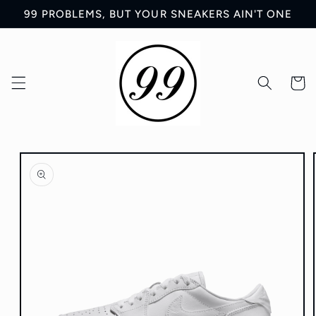
Ir
99 PROBLEMS, BUT YOUR SNEAKERS AIN'T ONE
directamente
al contenido
Carrit
Ir
directamente
a la
información
del producto