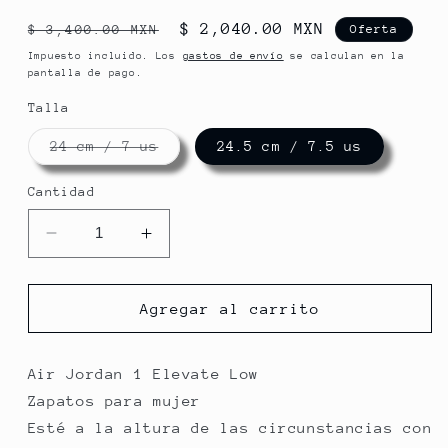
Precio
Precio
$ 2,040.00 MXN
$ 3,400.00 MXN
Oferta
habitual
de
Impuesto incluido. Los
gastos de envío
se calculan en la
pantalla de pago.
oferta
Talla
Variante
24 cm / 7 us
24.5 cm / 7.5 us
agotada
o
no
Cantidad
disponible
Reducir
Aumentar
cantidad
cantidad
para
para
WMNS
WMNS
Agregar al carrito
AIR
AIR
JORDAN
JORDAN
1
1
Air Jordan 1 Elevate Low
ELEVATE
ELEVATE
Zapatos para mujer
LOW
LOW
Esté a la altura de las circunstancias con