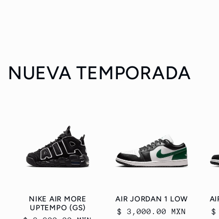
NUEVA TEMPORADA
NIKE AIR MORE
AIR JORDAN 1 LOW
AI
UPTEMPO (GS)
Precio
$ 3,000.00 MXN
P
$