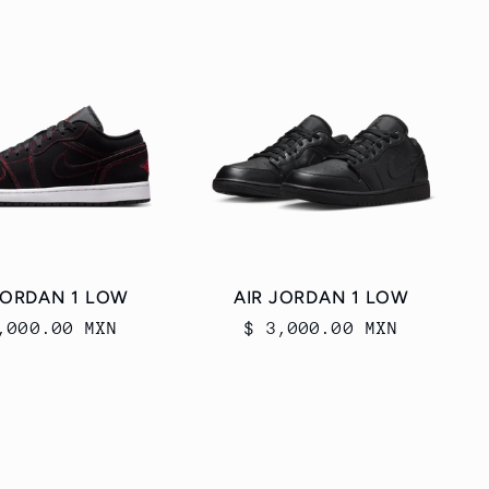
JORDAN 1 LOW
AIR JORDAN 1 LOW
cio
,000.00 MXN
Precio
$ 3,000.00 MXN
itual
habitual