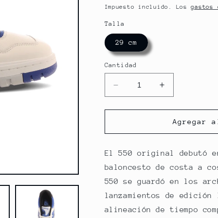
habitual
de
Impuesto incluido. Los
gastos 
ofert
Talla
29 cm
Cantidad
Reducir
Aumentar
cantidad
cantidad
para
para
NEW
NEW
Agregar a
BALANCE
BALANCE
BB550
BB550
El 550 original debutó e
baloncesto de costa a co
550 se guardó en los arc
lanzamientos de edición 
alineación de tiempo com