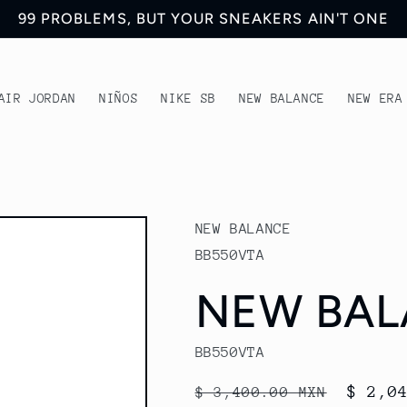
99 PROBLEMS, BUT YOUR SNEAKERS AIN'T ONE
AIR JORDAN
NIÑOS
NIKE SB
NEW BALANCE
NEW ERA
NEW BALANCE
BB550VTA
NEW BAL
BB550VTA
Precio
Preci
$ 2,0
$ 3,400.00 MXN