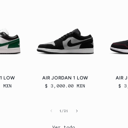
 1 LOW
AIR JORDAN 1 LOW
AIR 
0 MXN
Precio
$ 3,000.00 MXN
Pre
$ 3
habitual
hab
de
1
/
21
Ver todo