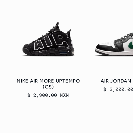
NIKE AIR MORE UPTEMPO
AIR JORDAN
(GS)
Precio
$ 3,000.0
Precio
$ 2,900.00 MXN
habitual
habitual