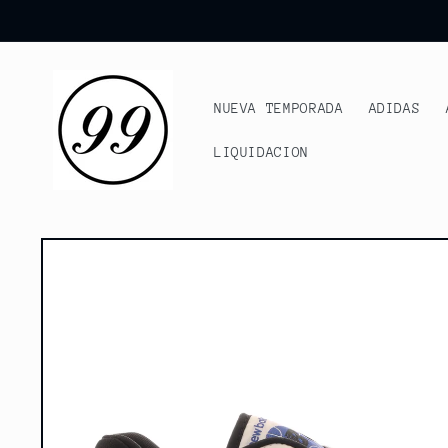
Ir
directamente
al contenido
NUEVA TEMPORADA
ADIDAS
LIQUIDACION
Ir
directamente
a la
información
del producto